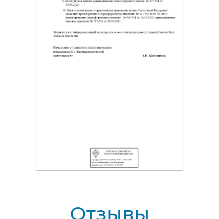
Удаление зуба
Имплантация
Лечение кариеса
Лечение пульпита
Лечение десны
Профессиональная гигиена
полости рта
Лечение брекетами
Лечение элайнерами
Съёмные протезы
Циркониевые коронки
Акции
Цены
Врачи
Пациентам