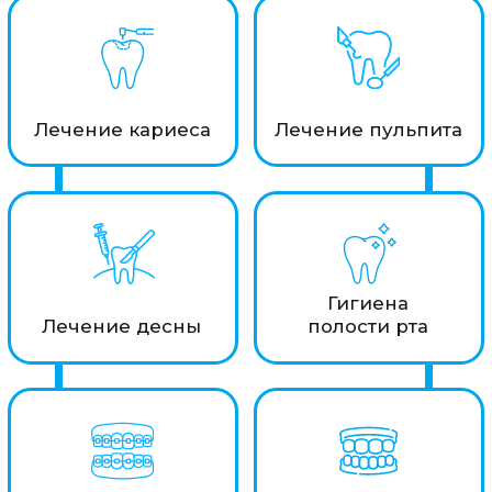
Лечение
Лечение брекетами
элайнерами
Циркониевые
коронки
Съемные протезы
Записаться на прием
Забота о Вашем
здоровье - наш
приоритет