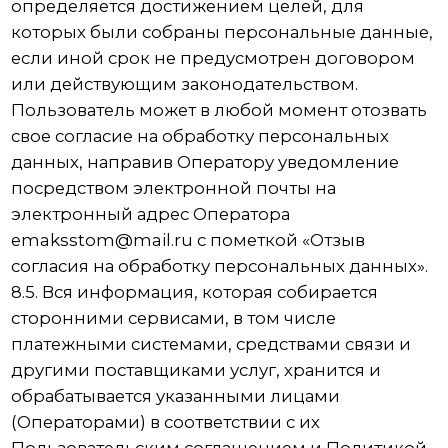
О клинике
Политика обработки персональных данных
Контакты
Адрес:
Старое Дмитровское шоссе, 13к2,
Долгопрудный, мкр. Новые Водники
Телефон:
+7 (993) 627-65-38
+7 (495) 185-15-10
Режим работы:
Пн-Вс 09:00-21:00
Обратный звонок
© 2025 Все права защищены
Стоматологическая клиника ЭМАКС
Разработка сайта