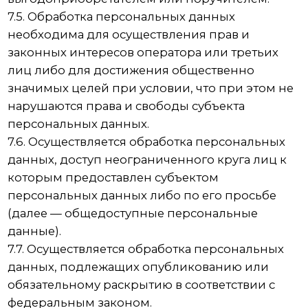
10.2. Оператор до подачи вышеуказанного
уведомления, обязан получить от органов
власти иностранного государства,
иностранных физических лиц, иностранных
юридических лиц, которым планируется
трансграничная передача персональных
данных, соответствующие сведения.
11. Конфиденциальность персональных
данных
Оператор и иные лица, получившие доступ к
персональным данным, обязаны не
раскрывать третьим лицам и не
распространять персональные данные без
согласия субъекта персональных данных, если
иное не предусмотрено федеральным
законом.
12. Заключительные положения
12.1. Пользователь может получить любые
разъяснения по интересующим вопросам,
касающимся обработки его персональных
данных, обратившись к Оператору с помощью
электронной почты emaksstom@mail.ru.
12.2. В данном документе будут отражены