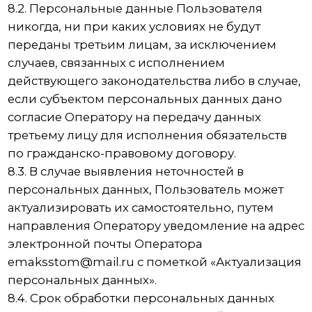
Удаление зуба
Имплантация
Лечение кариеса
Лечение пульпита
Лечение десны
Профессиональная гигиена
полости рта
Лечение брекетами
Лечение элайнерами
Съёмные протезы
Циркониевые коронки
Акции
Цены
Врачи
Пациентам