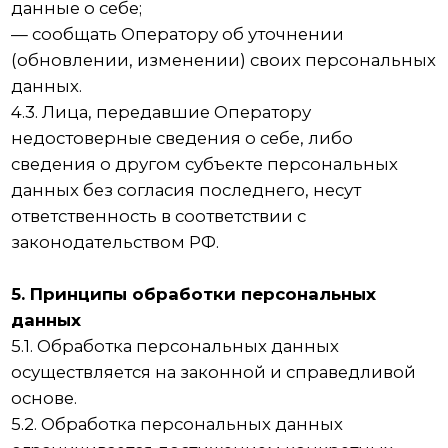
выгодоприобретателем или поручителем по
которому является субъект персональных
данных, а также для заключения договора по
инициативе субъекта персональных данных
или договора, по которому субъект
персональных данных будет являться
выгодоприобретателем или поручителем.
7.5. Обработка персональных данных
необходима для осуществления прав и
законных интересов оператора или третьих
лиц либо для достижения общественно
значимых целей при условии, что при этом не
нарушаются права и свободы субъекта
персональных данных.
7.6. Осуществляется обработка персональных
данных, доступ неограниченного круга лиц к
которым предоставлен субъектом
персональных данных либо по его просьбе
(далее — общедоступные персональные
данные).
7.7. Осуществляется обработка персональных
данных, подлежащих опубликованию или
обязательному раскрытию в соответствии с
федеральным законом.