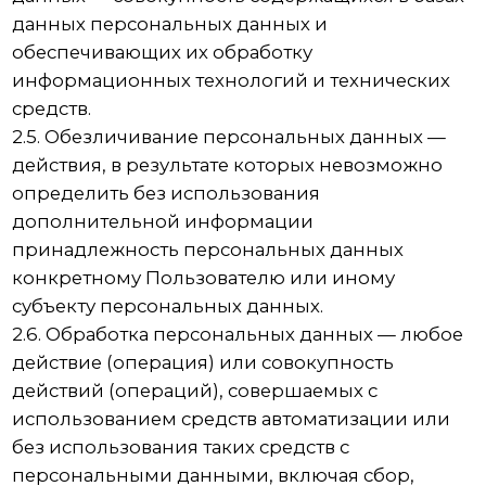
(распространение, предоставление, доступ),
обезличивание, блокирование, удаление,
уничтожение персональных данных.
2.7. Оператор — государственный орган,
муниципальный орган, юридическое или
физическое лицо, самостоятельно или
совместно с другими лицами организующие и/
или осуществляющие обработку персональных
данных, а также определяющие цели
обработки персональных данных, состав
персональных данных, подлежащих
обработке, действия (операции), совершаемые
с персональными данными.
2.8. Персональные данные — любая
информация, относящаяся прямо или
косвенно к определенному или
определяемому Пользователю веб-сайта
https://emaksstom.ru.
2.9. Персональные данные, разрешенные
субъектом персональных данных для
распространения, — персональные данные,
доступ неограниченного круга лиц к которым
предоставлен субъектом персональных
данных путем дачи согласия на обработку