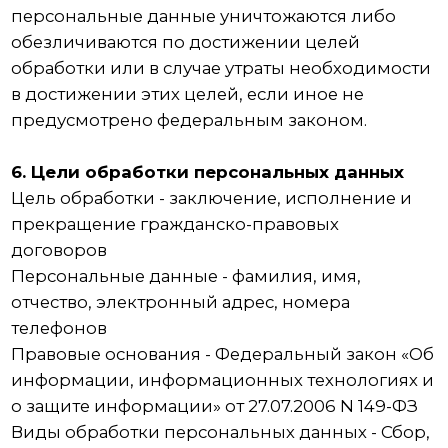
другими поставщиками услуг, хранится и
обрабатывается указанными лицами
(Операторами) в соответствии с их
Пользовательским соглашением и Политикой
конфиденциальности. Субъект персональных
данных и/или с указанными документами.
Оператор не несет ответственность за действия
третьих лиц, в том числе указанных в
настоящем пункте поставщиков услуг.
8.6. Установленные субъектом персональных
данных запреты на передачу (кроме
предоставления доступа), а также на обработку
или условия обработки (кроме получения
доступа) персональных данных, разрешенных
для распространения, не действуют в случаях
обработки персональных данных в
государственных, общественных и иных
публичных интересах, определенных
законодательством РФ.
8.7. Оператор при обработке персональных
данных обеспечивает конфиденциальность
персональных данных.
8.8. Оператор осуществляет хранение
персональных данных в форме, позволяющей