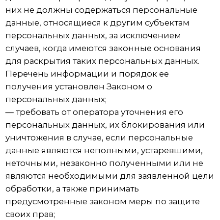
федеральным законом, договором, стороной
которого, выгодоприобретателем или
поручителем по которому является субъект
персональных данных. Обрабатываемые
персональные данные уничтожаются либо
обезличиваются по достижении целей
обработки или в случае утраты необходимости
в достижении этих целей, если иное не
предусмотрено федеральным законом.
6. Цели обработки персональных данных
Цель обработки - заключение, исполнение и
прекращение гражданско-правовых
договоров
Персональные данные - фамилия, имя,
отчество, электронный адрес, номера
телефонов
Правовые основания - Федеральный закон «Об
информации, информационных технологиях и
о защите информации» от 27.07.2006 N 149-ФЗ
Виды обработки персональных данных - Сбор,
запись, систематизация, накопление, хранение,
уничтожение и обезличивание персональных
данных, отправка информационных писем на
адрес электронной почты