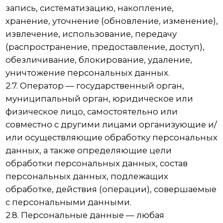
персональных данных, разрешенных
субъектом персональных данных для
распространения в порядке,
предусмотренном Законом о персональных
данных (далее — персональные данные,
разрешенные для распространения).
2.10. Пользователь — любой посетитель веб-
сайта https://emaksstom.ru.
2.11. Предоставление персональных данных —
действия, направленные на раскрытие
персональных данных определенному лицу
или определенному кругу лиц.
2.12. Распространение персональных данных —
любые действия, направленные на раскрытие
персональных данных неопределенному кругу
лиц (передача персональных данных) или на
ознакомление с персональными данными
неограниченного круга лиц, в том числе
обнародование персональных данных в
средствах массовой информации, размещение
в информационно-телекоммуникационных
сетях или предоставление доступа к
персональным данным каким-либо иным
способом.
2.13. Трансграничная передача персональных