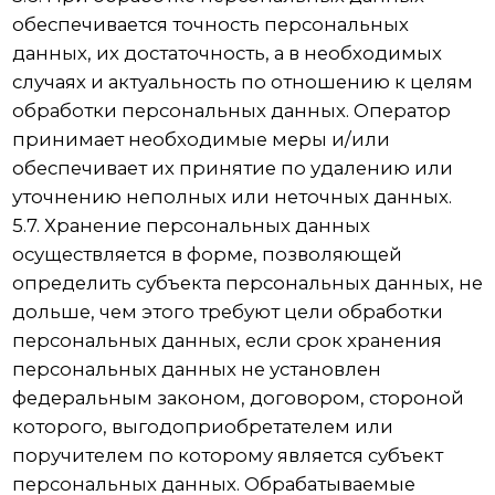
третьему лицу для исполнения обязательств
по гражданско-правовому договору.
8.3. В случае выявления неточностей в
персональных данных, Пользователь может
актуализировать их самостоятельно, путем
направления Оператору уведомление на адрес
электронной почты Оператора
emaksstom@mail.ru с пометкой «Актуализация
персональных данных».
8.4. Срок обработки персональных данных
определяется достижением целей, для
которых были собраны персональные данные,
если иной срок не предусмотрен договором
или действующим законодательством.
Пользователь может в любой момент отозвать
свое согласие на обработку персональных
данных, направив Оператору уведомление
посредством электронной почты на
электронный адрес Оператора
emaksstom@mail.ru с пометкой «Отзыв
согласия на обработку персональных данных».
8.5. Вся информация, которая собирается
сторонними сервисами, в том числе
платежными системами, средствами связи и